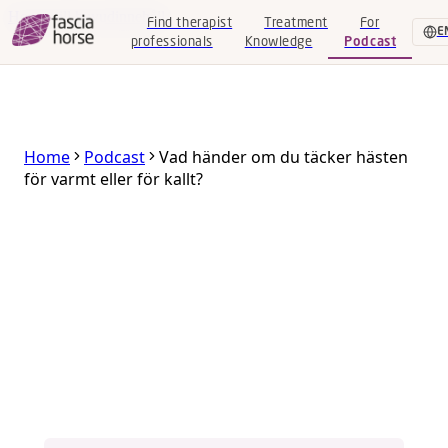
Hoppa till huvudinnehåll
Find therapist
Treatment
For
E
professionals
Knowledge
Podcast
Find
therapist
Home
Podcast
Vad händer om du täcker hästen
för varmt eller för kallt?
Treatment
EPISODE
14
For
Vad händer om du täcker hästen för
professionals
varmt eller för kallt?
Knowledge
November 1, 2023
Podcast
EN
|
SV