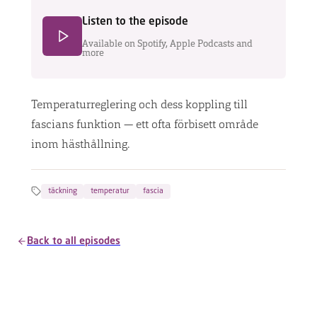
DISCOVER
Listen to the episode
THE
MACHINE
Available on Spotify, Apple Podcasts and
more
Find
therapist
Temperaturreglering och dess koppling till
fascians funktion — ett ofta förbisett område
inom hästhållning.
FAQ
Contact
täckning
temperatur
fascia
Back to all episodes