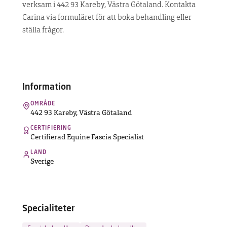
verksam i 442 93 Kareby, Västra Götaland. Kontakta
UPPTÄCK
Carina via formuläret för att boka behandling eller
MASKINEN
ställa frågor.
Hitta
terapeut
Information
Vanliga
OMRÅDE
frågor
442 93 Kareby
,
Västra Götaland
Kontakt
CERTIFIERING
Certifierad Equine Fascia Specialist
LAND
Sverige
Specialiteter