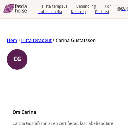
Hoppa till huvudinnehåll
Hitta terapeut
Behandling
För
SV
|
professionella
Kunskap
Podcast
Hitta
Hem
Hitta terapeut
Carina Gustafsson
terapeut
Behandling
Carina Gustafsson
CG
442 93 Kareby
,
Västra Götaland
,
Sverige
För
professionella
Certifierad Equine Fascia Specialist
Kunskap
Podcast
Om
Carina
SV
|
EN
Carina Gustafsson är en certifierad fasciabehandlare