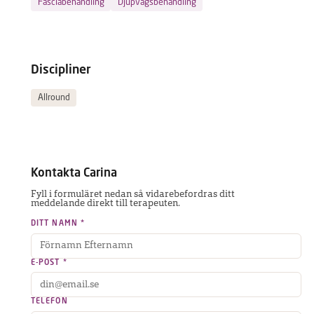
Fasciabehandling
Djupvågsbehandling
Discipliner
Allround
Kontakta
Carina
Fyll i formuläret nedan så vidarebefordras ditt
meddelande direkt till terapeuten.
DITT NAMN *
E-POST *
TELEFON