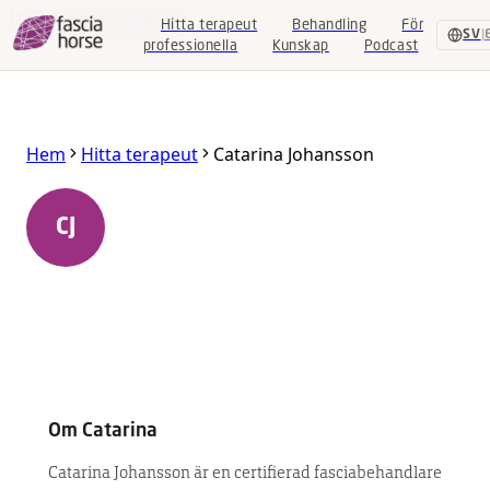
Hoppa till huvudinnehåll
Hitta terapeut
Behandling
För
SV
|
professionella
Kunskap
Podcast
Hitta
Hem
Hitta terapeut
Catarina Johansson
terapeut
Behandling
Catarina Johansson
CJ
Bredaryd
,
Jönköping
,
Sverige
För
professionella
Certifierad Equine Fascia Specialist
Kunskap
Podcast
Om
Catarina
SV
|
EN
Catarina Johansson är en certifierad fasciabehandlare