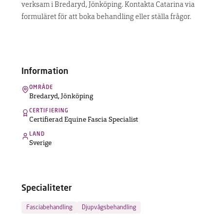
verksam i Bredaryd, Jönköping. Kontakta Catarina via
UPPTÄCK
formuläret för att boka behandling eller ställa frågor.
MASKINEN
Hitta
terapeut
Information
OMRÅDE
Bredaryd
,
Jönköping
Vanliga
frågor
CERTIFIERING
Kontakt
Certifierad Equine Fascia Specialist
LAND
Sverige
Specialiteter
Fasciabehandling
Djupvågsbehandling