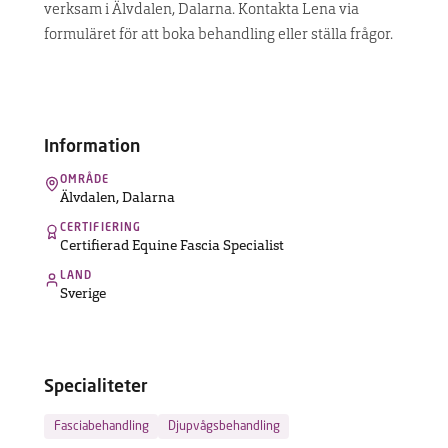
verksam i Älvdalen, Dalarna. Kontakta Lena via
UPPTÄCK
formuläret för att boka behandling eller ställa frågor.
MASKINEN
Hitta
terapeut
Information
OMRÅDE
Älvdalen
,
Dalarna
Vanliga
frågor
CERTIFIERING
Kontakt
Certifierad Equine Fascia Specialist
LAND
Sverige
Specialiteter
Fasciabehandling
Djupvågsbehandling