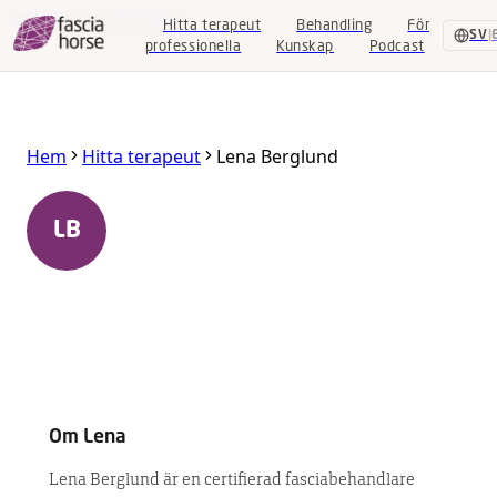
Hoppa till huvudinnehåll
Hitta terapeut
Behandling
För
SV
|
professionella
Kunskap
Podcast
Hitta
Hem
Hitta terapeut
Lena Berglund
terapeut
Behandling
Lena Berglund
LB
Älvdalen
,
Dalarna
,
Sverige
För
professionella
Certifierad Equine Fascia Specialist
Kunskap
Podcast
Om
Lena
SV
|
EN
Lena Berglund är en certifierad fasciabehandlare