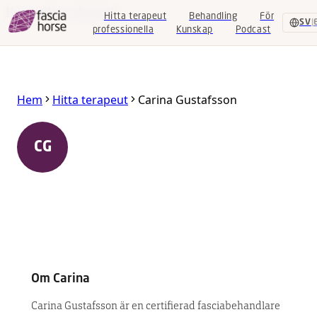
Hoppa till huvudinnehåll
Hitta terapeut
Behandling
För
SV
|
professionella
Kunskap
Podcast
Hitta
Hem
Hitta terapeut
Carina Gustafsson
terapeut
Behandling
Carina Gustafsson
CG
442 93 Kareby
,
Västra Götaland
,
Sverige
För
professionella
Certifierad Equine Fascia Specialist
Kunskap
Podcast
Om
Carina
SV
|
EN
Carina Gustafsson är en certifierad fasciabehandlare