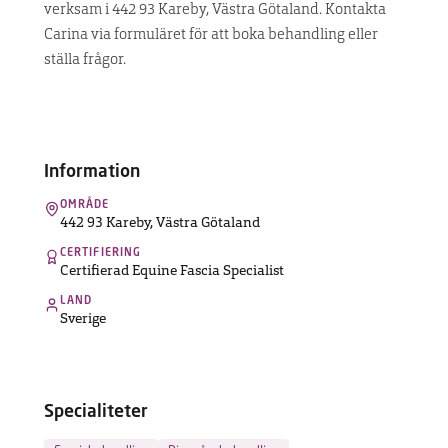
verksam i 442 93 Kareby, Västra Götaland. Kontakta
UPPTÄCK
Carina via formuläret för att boka behandling eller
MASKINEN
ställa frågor.
Hitta
terapeut
Information
Vanliga
OMRÅDE
frågor
442 93 Kareby
,
Västra Götaland
Kontakt
CERTIFIERING
Certifierad Equine Fascia Specialist
LAND
Sverige
Specialiteter