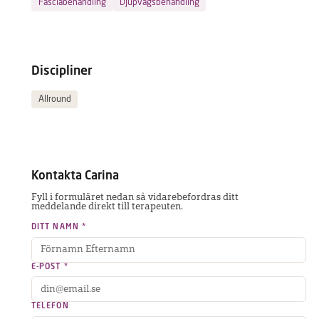
Fasciabehandling
Djupvågsbehandling
Discipliner
Allround
Kontakta
Carina
Fyll i formuläret nedan så vidarebefordras ditt
meddelande direkt till terapeuten.
DITT NAMN *
E-POST *
TELEFON