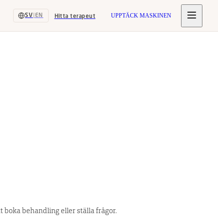
SV
|
EN
UPPTÄCK MASKINEN
Hitta terapeut
 boka behandling eller ställa frågor.