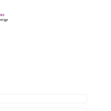
AND
erige