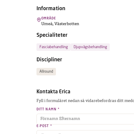
UPPTÄCK
Information
MASKINEN
OMRÅDE
Umeå
,
Västerbotten
Hitta
terapeut
Specialiteter
Fasciabehandling
Djupvågsbehandling
Discipliner
Vanliga
frågor
Kontakt
Allround
Kontakta
Erica
Fyll i formuläret nedan så vidarebefordras ditt medd
DITT NAMN *
E-POST *