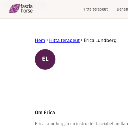
Hoppa till huvudinnehåll
Hitta terapeut
Behan
Hitta
Hem
Hitta terapeut
Erica Lundberg
terapeut
Behandling
EL
Erica Lundberg
För
Umeå
,
Västerbotten
,
Sverige
professionella
Equine Fascia Instructor
Kunskap
Podcast
Om
Erica
SV
|
EN
Erica Lundberg är en instruktör fasciabehandlare 