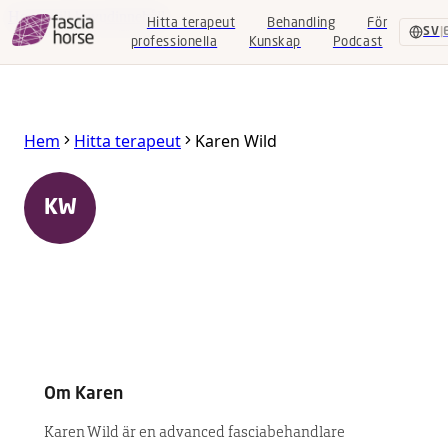
Hoppa till huvudinnehåll
Hitta terapeut
Behandling
För
SV
|
professionella
Kunskap
Podcast
Hitta
Hem
Hitta terapeut
Karen Wild
terapeut
Behandling
Karen Wild
KW
Vallentuna
,
Stockholm
,
Sverige
För
professionella
Advanced Equine Fascia Specialist
Kunskap
Podcast
Om
Karen
SV
|
EN
Karen Wild är en advanced fasciabehandlare