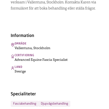
verksam i Vallentuna, Stockholm. Kontakta Karen via
UPPTÄCK
formuläret för att boka behandling eller ställa frågor.
MASKINEN
Hitta
terapeut
Information
OMRÅDE
Vallentuna
,
Stockholm
Vanliga
frågor
CERTIFIERING
Kontakt
Advanced Equine Fascia Specialist
LAND
Sverige
Specialiteter
Fasciabehandling
Djupvågsbehandling