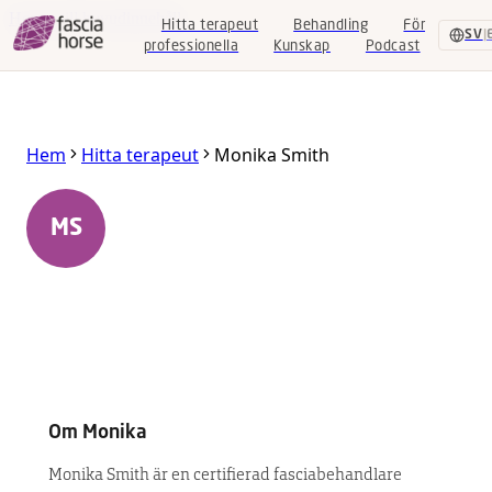
Hoppa till huvudinnehåll
Hitta terapeut
Behandling
För
SV
|
professionella
Kunskap
Podcast
Hitta
Hem
Hitta terapeut
Monika Smith
terapeut
Behandling
Monika Smith
MS
Bälinge
,
Uppsala
,
Sverige
För
professionella
Certifierad Equine Fascia Specialist
Kunskap
Podcast
Om
Monika
SV
|
EN
Monika Smith är en certifierad fasciabehandlare