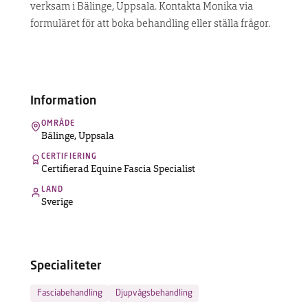
verksam i Bälinge, Uppsala. Kontakta Monika via
UPPTÄCK
formuläret för att boka behandling eller ställa frågor.
MASKINEN
Hitta
terapeut
Information
OMRÅDE
Bälinge
,
Uppsala
Vanliga
frågor
CERTIFIERING
Kontakt
Certifierad Equine Fascia Specialist
LAND
Sverige
Specialiteter
Fasciabehandling
Djupvågsbehandling