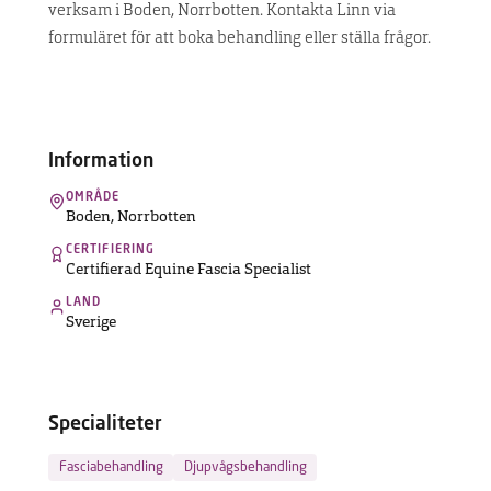
verksam i Boden, Norrbotten. Kontakta Linn via
DISCOVER
formuläret för att boka behandling eller ställa frågor.
THE
MACHINE
Find
therapist
Information
OMRÅDE
Boden
,
Norrbotten
FAQ
CERTIFIERING
Contact
Certifierad Equine Fascia Specialist
LAND
Sverige
Specialiteter
Fasciabehandling
Djupvågsbehandling