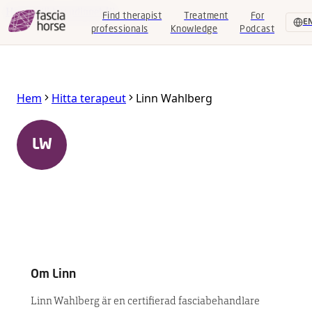
Hoppa till huvudinnehåll
Find therapist
Treatment
For
E
professionals
Knowledge
Podcast
Find
Hem
Hitta terapeut
Linn Wahlberg
therapist
Treatment
Linn Wahlberg
LW
Boden
,
Norrbotten
,
Sverige
For
professionals
Certifierad Equine Fascia Specialist
Knowledge
Podcast
Om
Linn
EN
|
SV
Linn Wahlberg är en certifierad fasciabehandlare